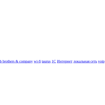
b brothers & company
wi-fi
taurus
1С
Интернет
локальная сеть
voip