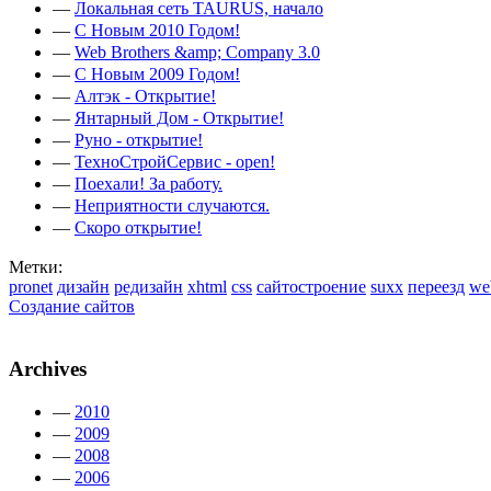
—
Локальная сеть TAURUS, начало
—
C Новым 2010 Годом!
—
Web Brothers &amp; Company 3.0
—
C Новым 2009 Годом!
—
Алтэк - Открытие!
—
Янтарный Дом - Открытие!
—
Руно - открытие!
—
ТехноСтройСервис - open!
—
Поехали! За работу.
—
Неприятности случаются.
—
Скоро открытие!
Метки:
pronet
дизайн
редизайн
xhtml
css
сайтостроение
suxx
переезд
we
Создание сайтов
Archives
—
2010
—
2009
—
2008
—
2006