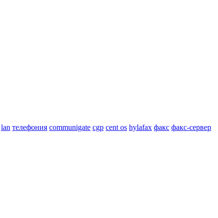
lan
телефония
communigate
cgp
cent os
hylafax
факс
факс-сервер