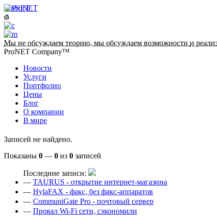
ProNET
Мы не обсуждаем теорию, мы обсуждаем возможности
и реали
ProNET Company™
Новости
Услуги
Портфолио
Цены
Блог
О компании
В мире
Записей не найдено.
Показаны
0
—
0
из
0
записей
Последние записи:
—
TAURUS - открытие интернет-магазина
—
HylaFAX - факс, без факс-аппаратов
—
CommuniGate Pro - почтовый сервер
—
Провал Wi-Fi сети, сэкономили