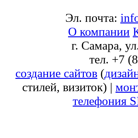
Эл. почта:
inf
О компании
г. Самара, у
тел. +7 (
создание сайтов
(
дизай
стилей, визиток) |
мон
телефония S