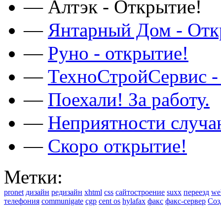
—
Алтэк - Открытие!
—
Янтарный Дом - Отк
—
Руно - открытие!
—
ТехноСтройСервис -
—
Поехали! За работу.
—
Неприятности случа
—
Скоро открытие!
Метки:
pronet
дизайн
редизайн
xhtml
css
сайтостроение
suxx
переезд
we
телефония
communigate
cgp
cent os
hylafax
факс
факс-сервер
Соз