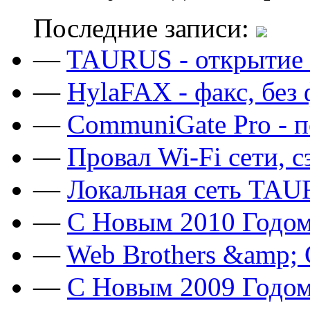
Последние записи:
—
TAURUS - открытие 
—
HylaFAX - факс, без
—
CommuniGate Pro - п
—
Провал Wi-Fi сети, 
—
Локальная сеть TAU
—
C Новым 2010 Годом
—
Web Brothers &amp;
—
C Новым 2009 Годом