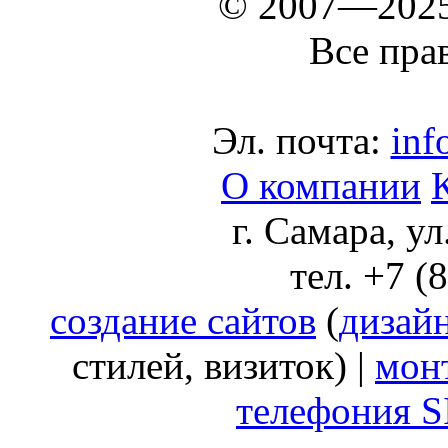
© 2007—202
Все пра
Эл. почта:
inf
О компании
г. Самара, у
тел. +7 (
создание сайтов
(
дизай
стилей, визиток) |
мон
телефония S