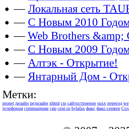
—
Локальная сеть TAU
—
C Новым 2010 Годом
—
Web Brothers &amp;
—
C Новым 2009 Годом
—
Алтэк - Открытие!
—
Янтарный Дом - Отк
Метки:
pronet
дизайн
редизайн
xhtml
css
сайтостроение
suxx
переезд
we
телефония
communigate
cgp
cent os
hylafax
факс
факс-сервер
Соз