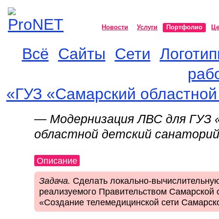
Новости
Услуги
Портфолио
Ц
Всё
Сайты
Сети
Логоти
ProNET
раб
«ГУЗ «Самарский областно
— Модернизация ЛВС для ГУЗ 
областной детский санатор
Описание
Задача.
Сделать локально-вычислительную 
реализуемого Правительством Самарской 
«Создание телемедицинской сети Самарск