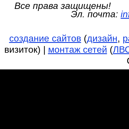
Все права защищены!
Эл. почта:
i
создание сайтов
(
дизайн
,
р
визиток) |
монтаж сетей
(
ЛВ